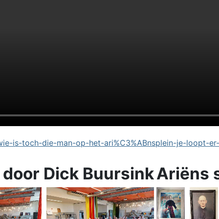
e-is-toch-die-man-op-het-ari%C3%ABnsplein-je-loopt-er
 door Dick Buursink
Ariëns 