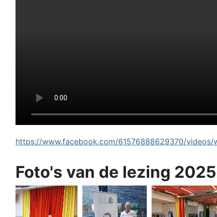
https://www.facebook.com/61576888629370/videos/wi
Foto's van de lezing 2025