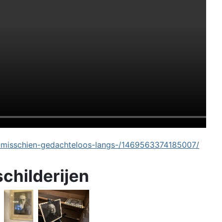
-misschien-gedachteloos-langs-/1469563374185007/
schilderijen