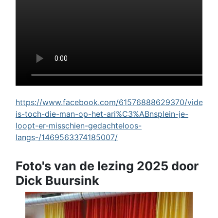
https://www.facebook.com/61576888629370/videos/w
is-toch-die-man-op-het-ari%C3%ABnsplein-je-
loopt-er-misschien-gedachteloos-
langs-/1469563374185007/
Foto's van de lezing 2025 door
Dick Buursink