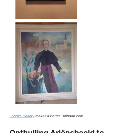
Joomla Gallery
makes it better. Balbooa.com
Onthulling Ariënsbeeld te