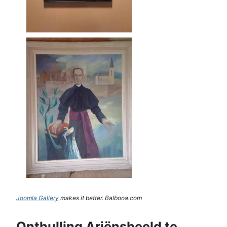
Joomla Gallery
makes it better. Balbooa.com
Onthulling Ariënsbeeld te