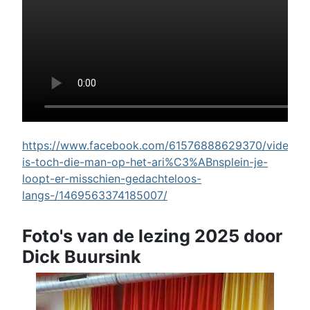
https://www.facebook.com/61576888629370/videos/w
is-toch-die-man-op-het-ari%C3%ABnsplein-je-
loopt-er-misschien-gedachteloos-
langs-/1469563374185007/
Foto's van de lezing 2025 door
Dick Buursink