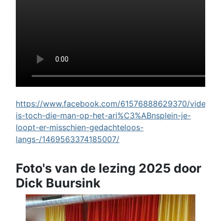
https://www.facebook.com/61576888629370/videos/w
is-toch-die-man-op-het-ari%C3%ABnsplein-je-
loopt-er-misschien-gedachteloos-
langs-/1469563374185007/
Foto's van de lezing 2025 door
Dick Buursink