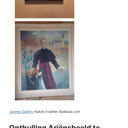
Joomla Gallery
makes it better. Balbooa.com
Onthulling Ariënsbeeld te