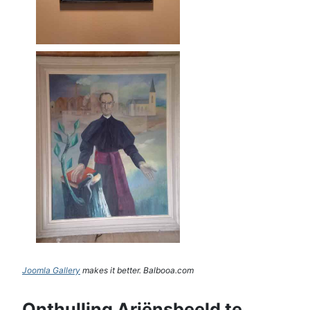
Joomla Gallery
makes it better. Balbooa.com
Onthulling Ariënsbeeld te