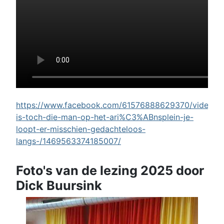
https://www.facebook.com/61576888629370/videos/w
is-toch-die-man-op-het-ari%C3%ABnsplein-je-
loopt-er-misschien-gedachteloos-
langs-/1469563374185007/
Foto's van de lezing 2025 door
Dick Buursink