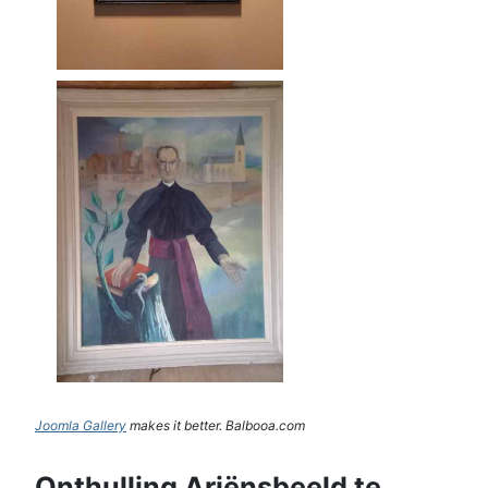
Joomla Gallery
makes it better. Balbooa.com
Onthulling Ariënsbeeld te