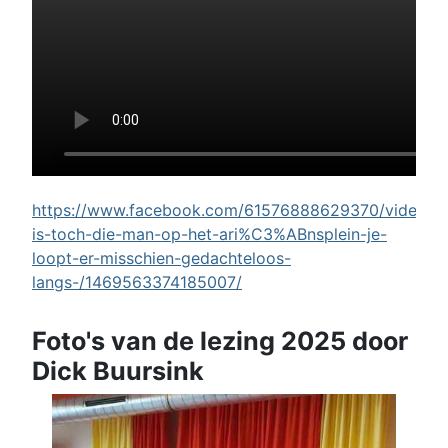
https://www.facebook.com/61576888629370/videos/w
is-toch-die-man-op-het-ari%C3%ABnsplein-je-
loopt-er-misschien-gedachteloos-
langs-/1469563374185007/
Foto's van de lezing 2025 door
Dick Buursink