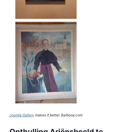
Joomla Gallery
makes it better. Balbooa.com
Onthulling Ariënsbeeld te