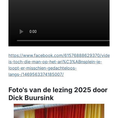
https://www.facebook.com/61576888629370/videos/w
is-toch-die-man-op-het-ari%C3%ABnsplein-je-
loopt-er-misschien-gedachteloos-
langs-/1469563374185007/
Foto's van de lezing 2025 door
Dick Buursink