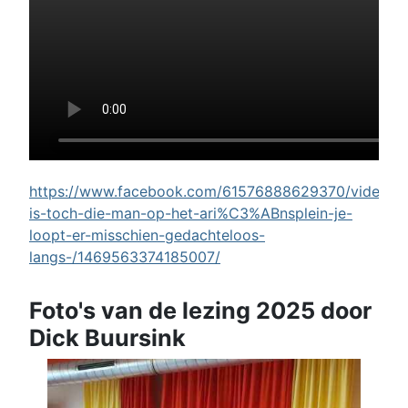
https://www.facebook.com/61576888629370/videos/w
is-toch-die-man-op-het-ari%C3%ABnsplein-je-
loopt-er-misschien-gedachteloos-
langs-/1469563374185007/
Foto's van de lezing 2025 door
Dick Buursink