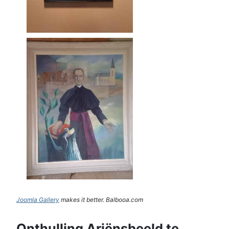
Joomla Gallery
makes it better. Balbooa.com
Onthulling Ariënsbeeld te