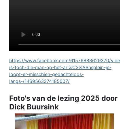
https://www.facebook.com/61576888629370/videos/w
is-toch-die-man-op-het-ari%C3%ABnsplein-je-
loopt-er-misschien-gedachteloos-
langs-/1469563374185007/
Foto's van de lezing 2025 door
Dick Buursink