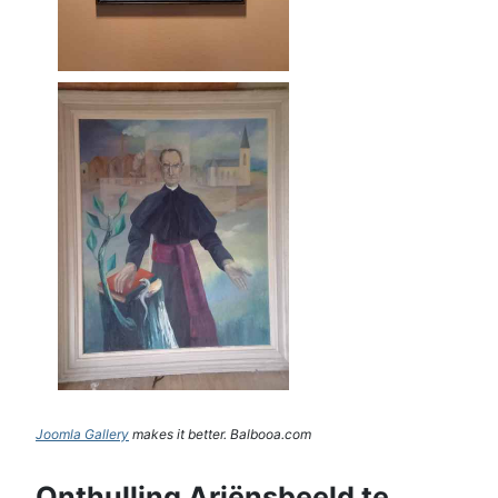
Joomla Gallery
makes it better. Balbooa.com
Onthulling Ariënsbeeld te