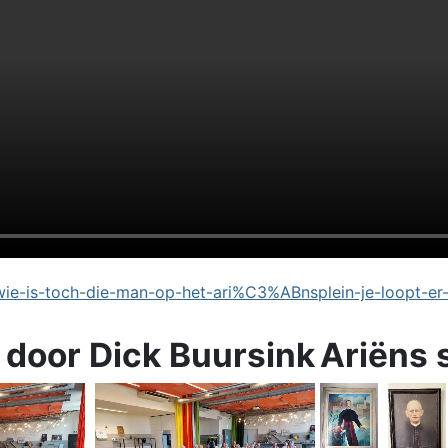
e-is-toch-die-man-op-het-ari%C3%ABnsplein-je-loopt-er
 door Dick Buursink
Ariëns 