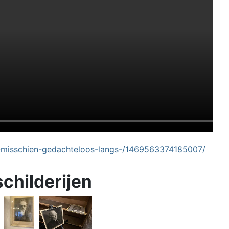
-misschien-gedachteloos-langs-/1469563374185007/
schilderijen