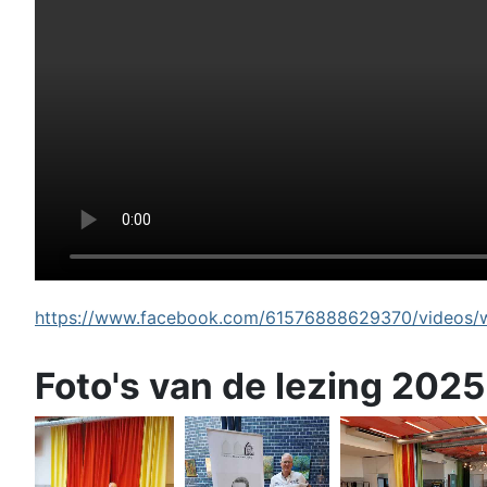
https://www.facebook.com/61576888629370/videos/wi
Foto's van de lezing 2025