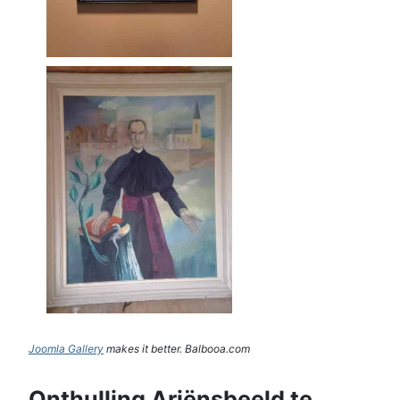
Joomla Gallery
makes it better. Balbooa.com
Onthulling Ariënsbeeld te