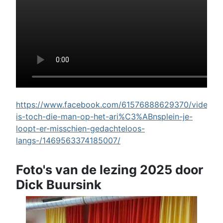
https://www.facebook.com/61576888629370/videos/w
is-toch-die-man-op-het-ari%C3%ABnsplein-je-
loopt-er-misschien-gedachteloos-
langs-/1469563374185007/
Foto's van de lezing 2025 door
Dick Buursink