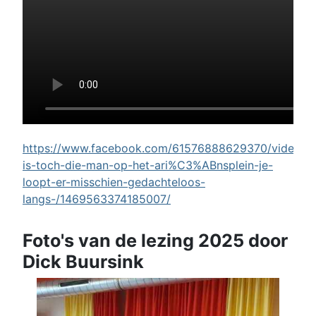
https://www.facebook.com/61576888629370/videos/w
is-toch-die-man-op-het-ari%C3%ABnsplein-je-
loopt-er-misschien-gedachteloos-
langs-/1469563374185007/
Foto's van de lezing 2025 door
Dick Buursink