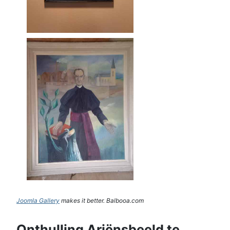
Joomla Gallery
makes it better. Balbooa.com
Onthulling Ariënsbeeld te