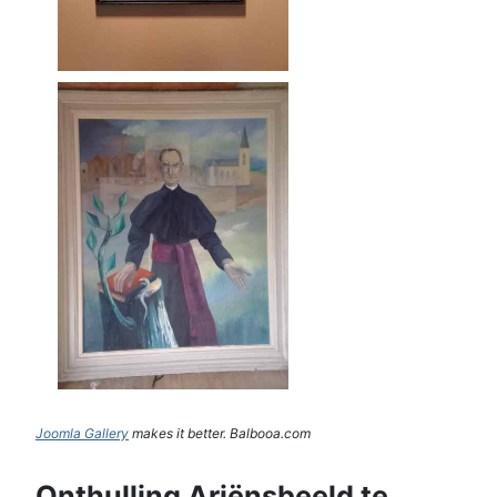
Joomla Gallery
makes it better. Balbooa.com
Onthulling Ariënsbeeld te