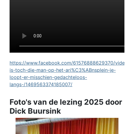
https://www.facebook.com/61576888629370/videos/w
is-toch-die-man-op-het-ari%C3%ABnsplein-je-
loopt-er-misschien-gedachteloos-
langs-/1469563374185007/
Foto's van de lezing 2025 door
Dick Buursink