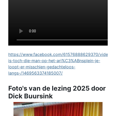
https://www.facebook.com/61576888629370/videos/w
is-toch-die-man-op-het-ari%C3%ABnsplein-je-
loopt-er-misschien-gedachteloos-
langs-/1469563374185007/
Foto's van de lezing 2025 door
Dick Buursink