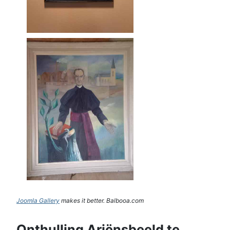
Joomla Gallery
makes it better. Balbooa.com
Onthulling Ariënsbeeld te