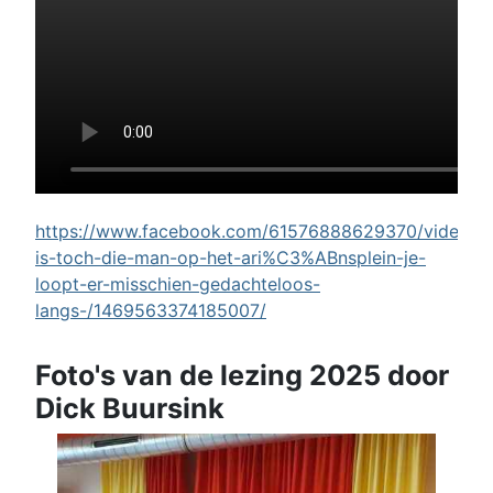
https://www.facebook.com/61576888629370/videos/w
is-toch-die-man-op-het-ari%C3%ABnsplein-je-
loopt-er-misschien-gedachteloos-
langs-/1469563374185007/
Foto's van de lezing 2025 door
Dick Buursink