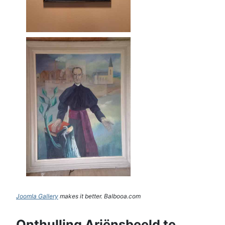
Joomla Gallery
makes it better. Balbooa.com
Onthulling Ariënsbeeld te