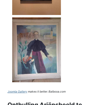
Joomla Gallery
makes it better. Balbooa.com
Onthulling Ariënsbeeld te