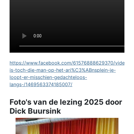
https://www.facebook.com/61576888629370/videos/w
is-toch-die-man-op-het-ari%C3%ABnsplein-je-
loopt-er-misschien-gedachteloos-
langs-/1469563374185007/
Foto's van de lezing 2025 door
Dick Buursink