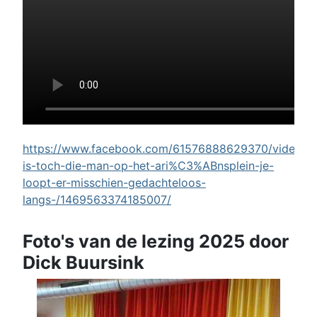
https://www.facebook.com/61576888629370/videos/w
is-toch-die-man-op-het-ari%C3%ABnsplein-je-
loopt-er-misschien-gedachteloos-
langs-/1469563374185007/
Foto's van de lezing 2025 door
Dick Buursink