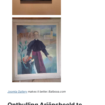
Joomla Gallery
makes it better. Balbooa.com
Onthulling Ariënsbeeld te