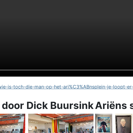
e-is-toch-die-man-op-het-ari%C3%ABnsplein-je-loopt-er
 door Dick Buursink
Ariëns 