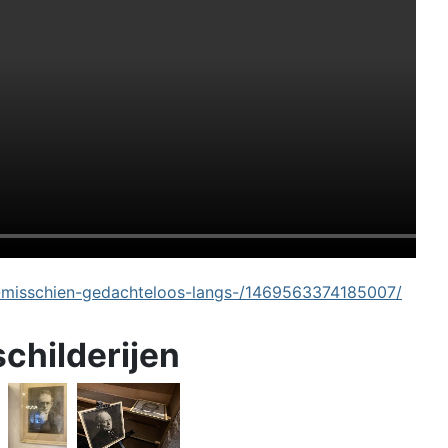
-misschien-gedachteloos-langs-/1469563374185007/
schilderijen