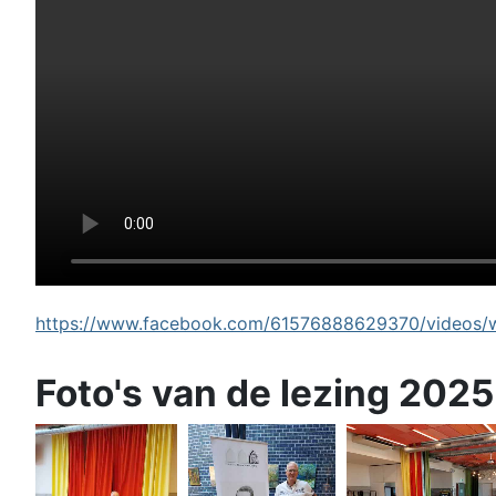
https://www.facebook.com/61576888629370/videos/wi
Foto's van de lezing 2025