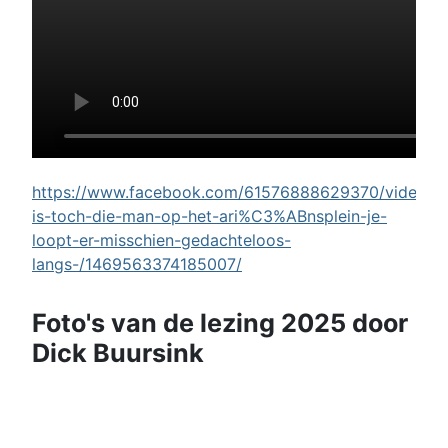
https://www.facebook.com/61576888629370/videos/w
is-toch-die-man-op-het-ari%C3%ABnsplein-je-
loopt-er-misschien-gedachteloos-
langs-/1469563374185007/
Foto's van de lezing 2025 door
Dick Buursink