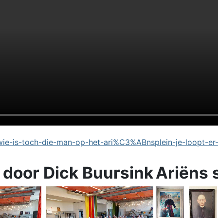
e-is-toch-die-man-op-het-ari%C3%ABnsplein-je-loopt-er
 door Dick Buursink
Ariëns 