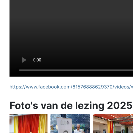
https://www.facebook.com/61576888629370/videos/wi
Foto's van de lezing 2025