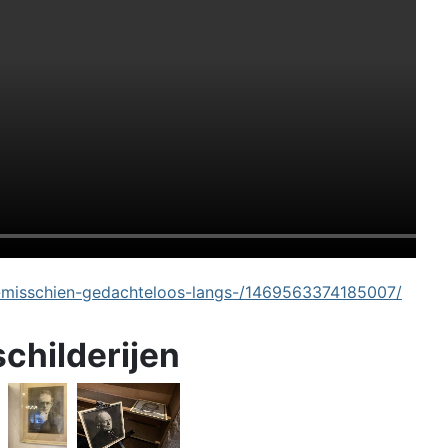
-misschien-gedachteloos-langs-/1469563374185007/
schilderijen