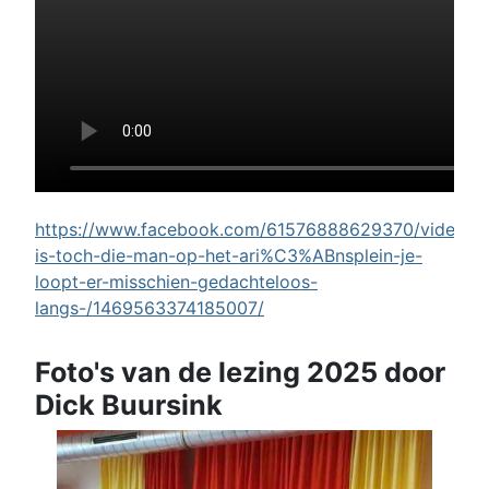
https://www.facebook.com/61576888629370/videos/w
is-toch-die-man-op-het-ari%C3%ABnsplein-je-
loopt-er-misschien-gedachteloos-
langs-/1469563374185007/
Foto's van de lezing 2025 door
Dick Buursink