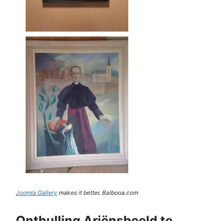
Joomla Gallery
makes it better. Balbooa.com
Onthulling Ariënsbeeld te