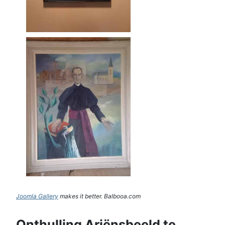
Joomla Gallery
makes it better. Balbooa.com
Onthulling Ariënsbeeld te