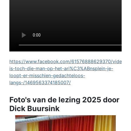
https://www.facebook.com/61576888629370/videos/w
is-toch-die-man-op-het-ari%C3%ABnsplein-je-
loopt-er-misschien-gedachteloos-
langs-/1469563374185007/
Foto's van de lezing 2025 door
Dick Buursink