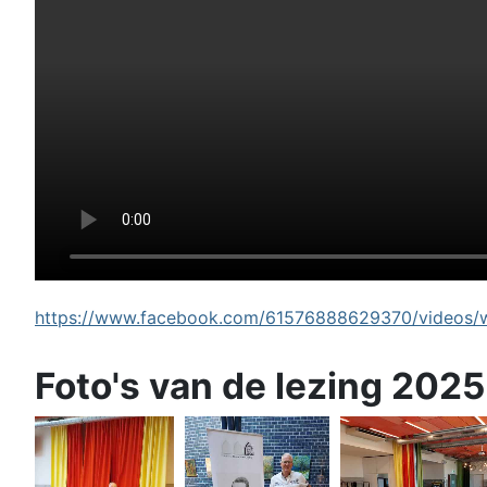
https://www.facebook.com/61576888629370/videos/wi
Foto's van de lezing 2025