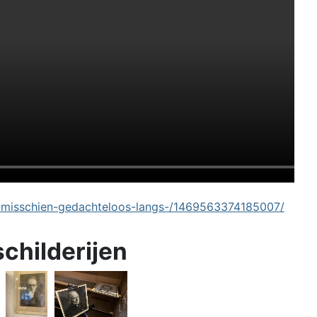
-misschien-gedachteloos-langs-/1469563374185007/
schilderijen