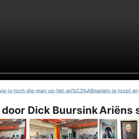
e-is-toch-die-man-op-het-ari%C3%ABnsplein-je-loopt-er
 door Dick Buursink
Ariëns 