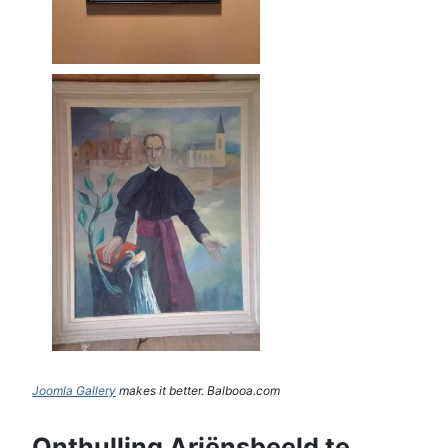
Joomla Gallery
makes it better. Balbooa.com
Onthulling Ariënsbeeld te