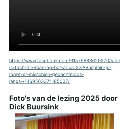
https://www.facebook.com/61576888629370/videos/w
is-toch-die-man-op-het-ari%C3%ABnsplein-je-
loopt-er-misschien-gedachteloos-
langs-/1469563374185007/
Foto's van de lezing 2025 door
Dick Buursink