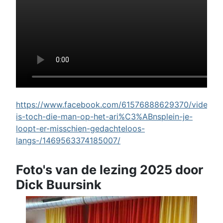
https://www.facebook.com/61576888629370/videos/w
is-toch-die-man-op-het-ari%C3%ABnsplein-je-
loopt-er-misschien-gedachteloos-
langs-/1469563374185007/
Foto's van de lezing 2025 door
Dick Buursink