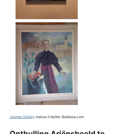
Joomla Gallery
makes it better. Balbooa.com
Onthulling Ariënsbeeld te