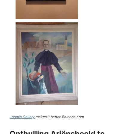
Joomla Gallery
makes it better. Balbooa.com
Onthulling Ariënsbeeld te