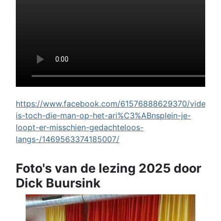
https://www.facebook.com/61576888629370/videos/w
is-toch-die-man-op-het-ari%C3%ABnsplein-je-
loopt-er-misschien-gedachteloos-
langs-/1469563374185007/
Foto's van de lezing 2025 door
Dick Buursink