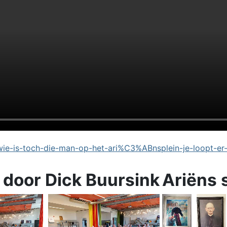
e-is-toch-die-man-op-het-ari%C3%ABnsplein-je-loopt-er
 door Dick Buursink
Ariëns 