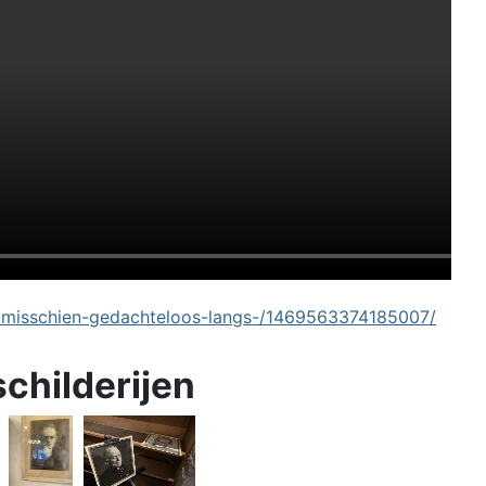
-misschien-gedachteloos-langs-/1469563374185007/
schilderijen