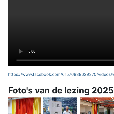
https://www.facebook.com/61576888629370/videos/wi
Foto's van de lezing 2025