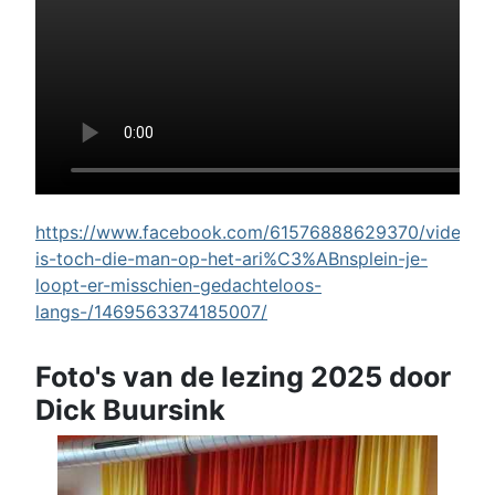
https://www.facebook.com/61576888629370/videos/w
is-toch-die-man-op-het-ari%C3%ABnsplein-je-
loopt-er-misschien-gedachteloos-
langs-/1469563374185007/
Foto's van de lezing 2025 door
Dick Buursink