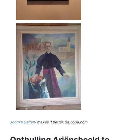
Joomla Gallery
makes it better. Balbooa.com
Onthulling Ariënsbeeld te