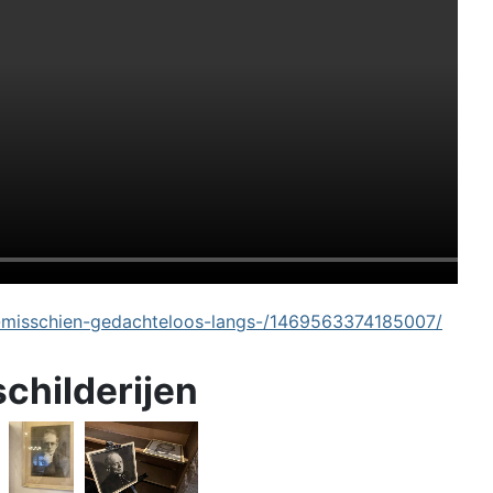
-misschien-gedachteloos-langs-/1469563374185007/
schilderijen