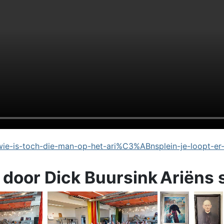
e-is-toch-die-man-op-het-ari%C3%ABnsplein-je-loopt-er
 door Dick Buursink
Ariëns 