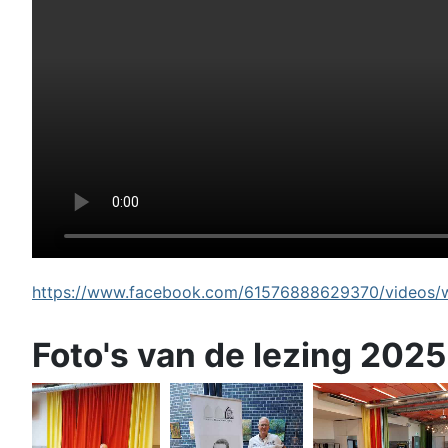
https://www.facebook.com/61576888629370/videos/wi
Foto's van de lezing 2025