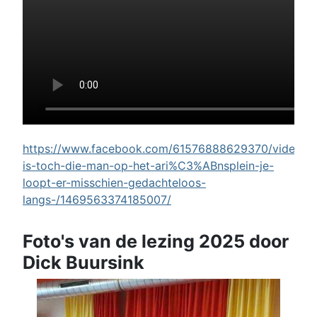
https://www.facebook.com/61576888629370/videos/w
is-toch-die-man-op-het-ari%C3%ABnsplein-je-
loopt-er-misschien-gedachteloos-
langs-/1469563374185007/
Foto's van de lezing 2025 door
Dick Buursink