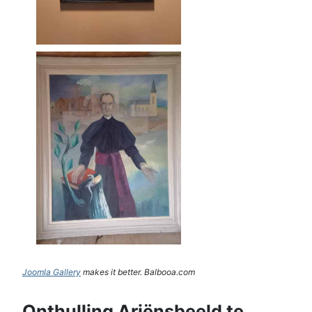
Joomla Gallery
makes it better. Balbooa.com
Onthulling Ariënsbeeld te