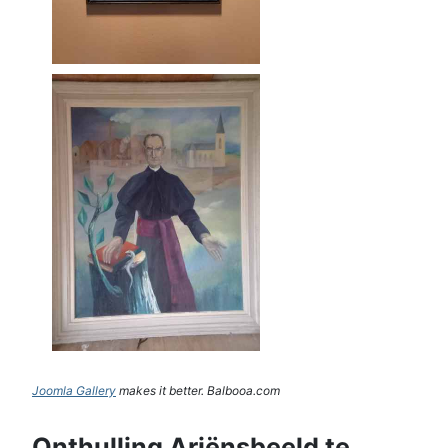
Joomla Gallery
makes it better. Balbooa.com
Onthulling Ariënsbeeld te