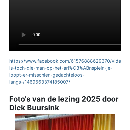
https://www.facebook.com/61576888629370/videos/w
is-toch-die-man-op-het-ari%C3%ABnsplein-je-
loopt-er-misschien-gedachteloos-
langs-/1469563374185007/
Foto's van de lezing 2025 door
Dick Buursink