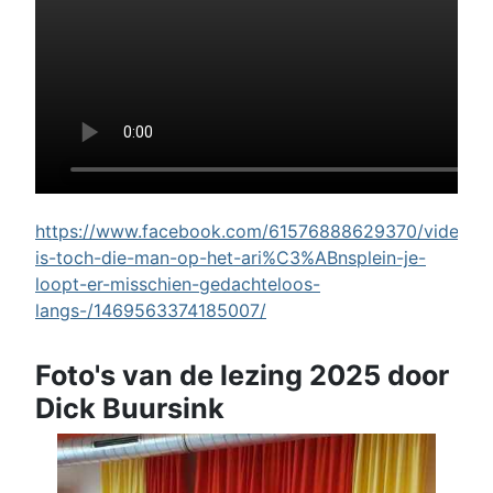
https://www.facebook.com/61576888629370/videos/w
is-toch-die-man-op-het-ari%C3%ABnsplein-je-
loopt-er-misschien-gedachteloos-
langs-/1469563374185007/
Foto's van de lezing 2025 door
Dick Buursink