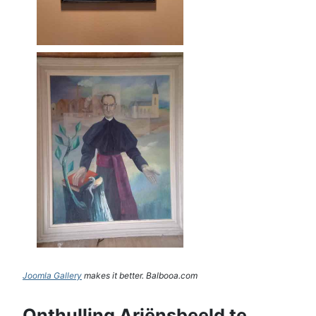
Joomla Gallery
makes it better. Balbooa.com
Onthulling Ariënsbeeld te