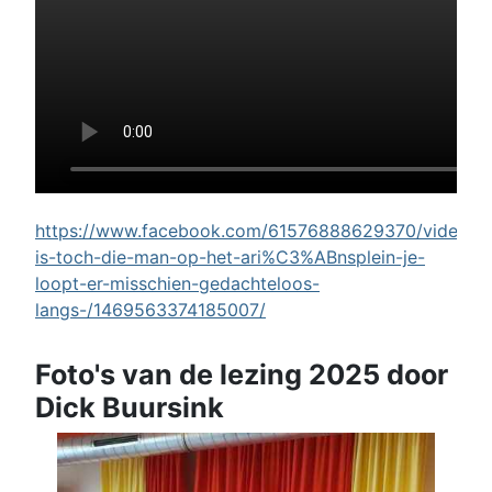
https://www.facebook.com/61576888629370/videos/w
is-toch-die-man-op-het-ari%C3%ABnsplein-je-
loopt-er-misschien-gedachteloos-
langs-/1469563374185007/
Foto's van de lezing 2025 door
Dick Buursink