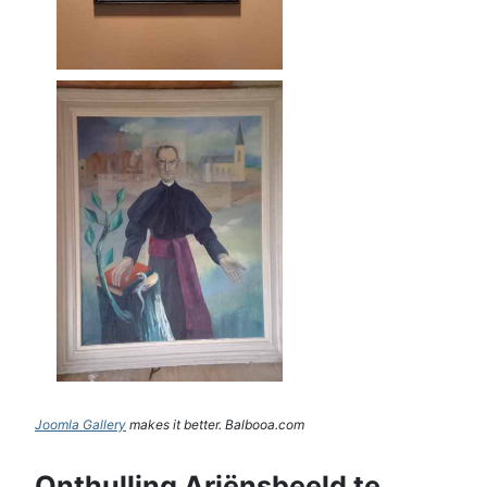
Joomla Gallery
makes it better. Balbooa.com
Onthulling Ariënsbeeld te