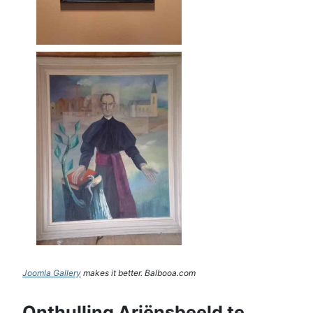
Joomla Gallery
makes it better. Balbooa.com
Onthulling Ariënsbeeld te