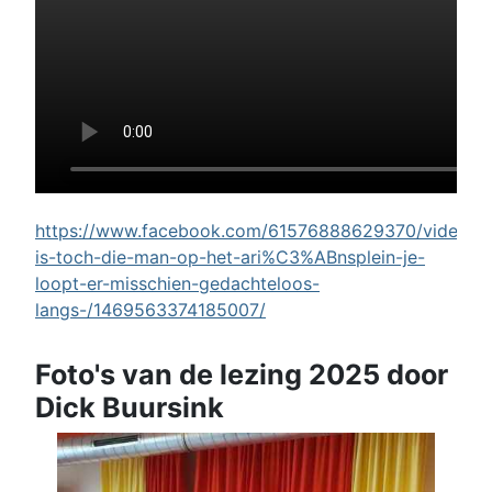
https://www.facebook.com/61576888629370/videos/w
is-toch-die-man-op-het-ari%C3%ABnsplein-je-
loopt-er-misschien-gedachteloos-
langs-/1469563374185007/
Foto's van de lezing 2025 door
Dick Buursink