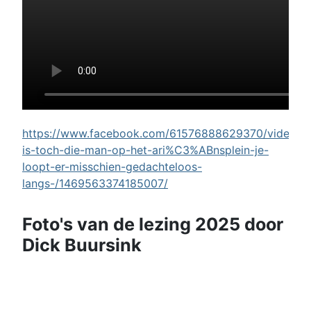
https://www.facebook.com/61576888629370/videos/w
is-toch-die-man-op-het-ari%C3%ABnsplein-je-
loopt-er-misschien-gedachteloos-
langs-/1469563374185007/
Foto's van de lezing 2025 door
Dick Buursink