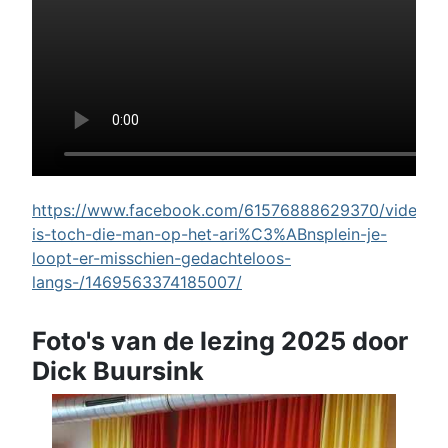
https://www.facebook.com/61576888629370/videos/w
is-toch-die-man-op-het-ari%C3%ABnsplein-je-
loopt-er-misschien-gedachteloos-
langs-/1469563374185007/
Foto's van de lezing 2025 door
Dick Buursink