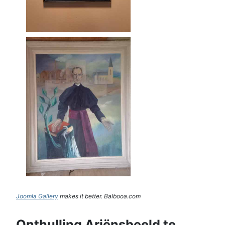
Joomla Gallery
makes it better. Balbooa.com
Onthulling Ariënsbeeld te