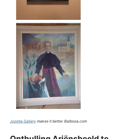
Joomla Gallery
makes it better. Balbooa.com
Onthulling Ariënsbeeld te