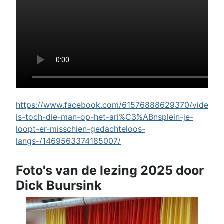
https://www.facebook.com/61576888629370/videos/w
is-toch-die-man-op-het-ari%C3%ABnsplein-je-
loopt-er-misschien-gedachteloos-
langs-/1469563374185007/
Foto's van de lezing 2025 door
Dick Buursink