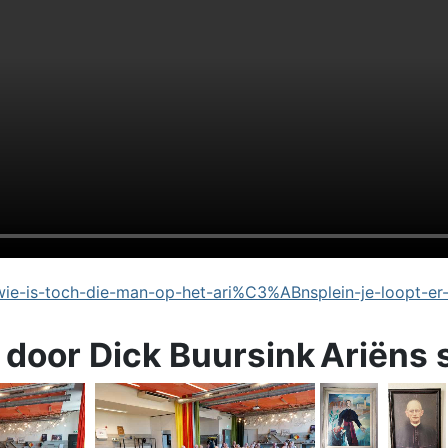
e-is-toch-die-man-op-het-ari%C3%ABnsplein-je-loopt-er
 door Dick Buursink
Ariëns 