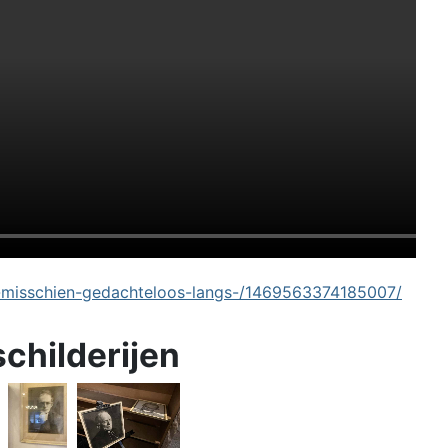
-misschien-gedachteloos-langs-/1469563374185007/
schilderijen