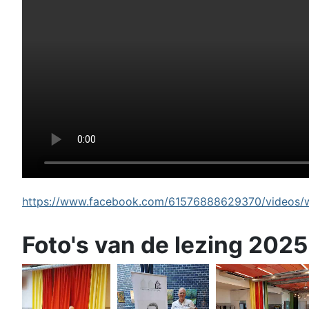
https://www.facebook.com/61576888629370/videos/wi
Foto's van de lezing 2025