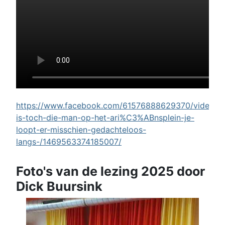
https://www.facebook.com/61576888629370/videos/w
is-toch-die-man-op-het-ari%C3%ABnsplein-je-
loopt-er-misschien-gedachteloos-
langs-/1469563374185007/
Foto's van de lezing 2025 door
Dick Buursink