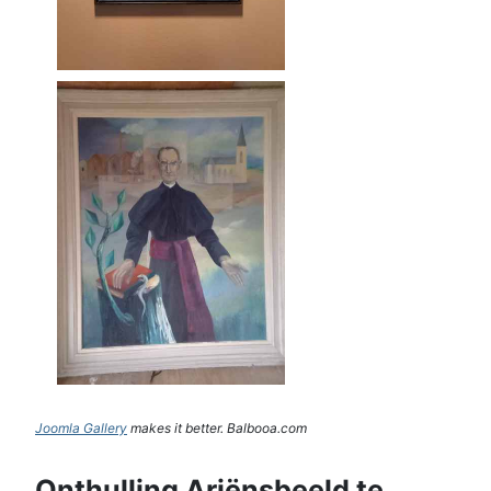
Joomla Gallery
makes it better. Balbooa.com
Onthulling Ariënsbeeld te