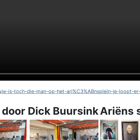
e-is-toch-die-man-op-het-ari%C3%ABnsplein-je-loopt-er
 door Dick Buursink
Ariëns 