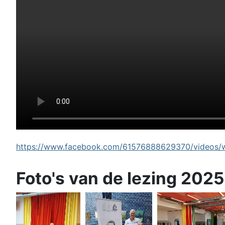
https://www.facebook.com/61576888629370/videos/wi
Foto's van de lezing 2025