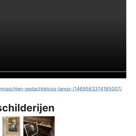
-misschien-gedachteloos-langs-/1469563374185007/
schilderijen