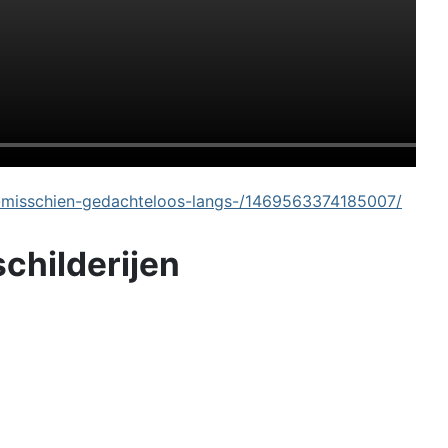
-misschien-gedachteloos-langs-/1469563374185007/
schilderijen