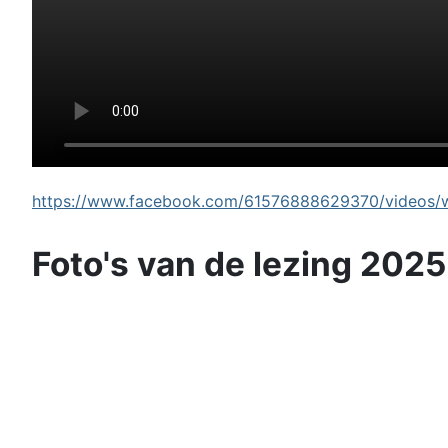
https://www.facebook.com/61576888629370/videos/wi
Foto's van de lezing 2025