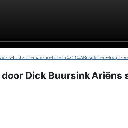
e-is-toch-die-man-op-het-ari%C3%ABnsplein-je-loopt-er
 door Dick Buursink
Ariëns 