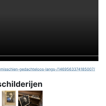
-misschien-gedachteloos-langs-/1469563374185007/
schilderijen