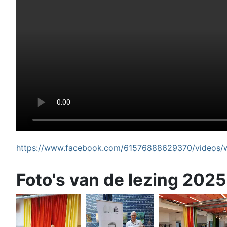
https://www.facebook.com/61576888629370/videos/wi
Foto's van de lezing 2025