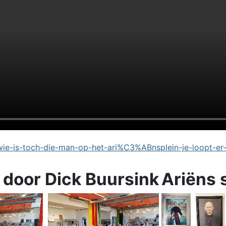
e-is-toch-die-man-op-het-ari%C3%ABnsplein-je-loopt-er
 door Dick Buursink
Ariëns 