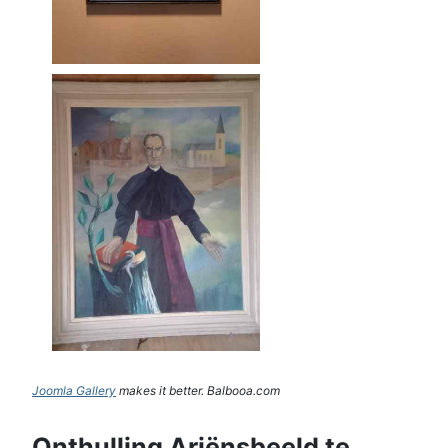
Joomla Gallery
makes it better. Balbooa.com
Onthulling Ariënsbeeld te