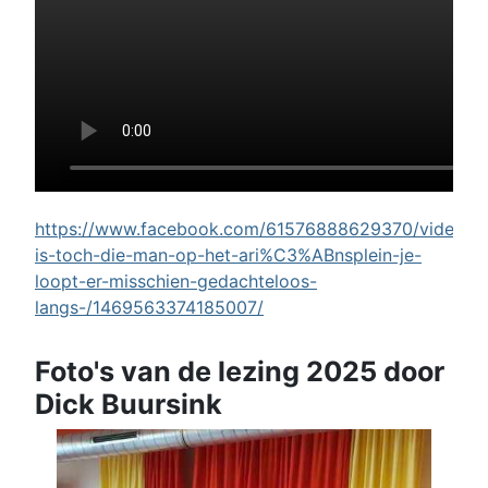
https://www.facebook.com/61576888629370/videos/w
is-toch-die-man-op-het-ari%C3%ABnsplein-je-
loopt-er-misschien-gedachteloos-
langs-/1469563374185007/
Foto's van de lezing 2025 door
Dick Buursink