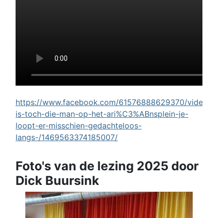
https://www.facebook.com/61576888629370/videos/w
is-toch-die-man-op-het-ari%C3%ABnsplein-je-
loopt-er-misschien-gedachteloos-
langs-/1469563374185007/
Foto's van de lezing 2025 door
Dick Buursink