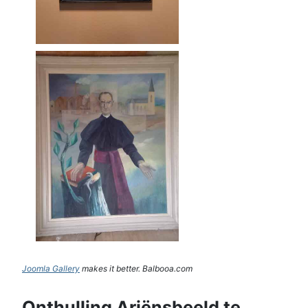
Joomla Gallery
makes it better. Balbooa.com
Onthulling Ariënsbeeld te