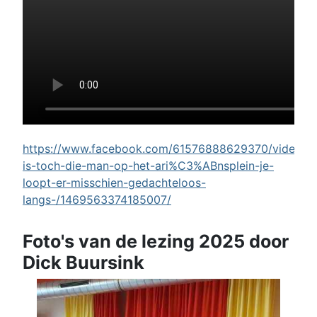
https://www.facebook.com/61576888629370/videos/w
is-toch-die-man-op-het-ari%C3%ABnsplein-je-
loopt-er-misschien-gedachteloos-
langs-/1469563374185007/
Foto's van de lezing 2025 door
Dick Buursink