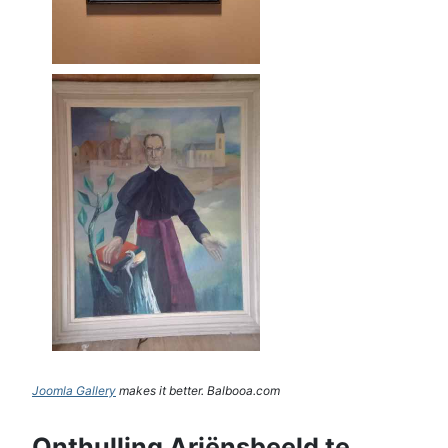
Joomla Gallery
makes it better. Balbooa.com
Onthulling Ariënsbeeld te