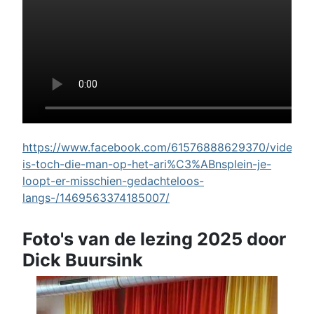
https://www.facebook.com/61576888629370/videos/w
is-toch-die-man-op-het-ari%C3%ABnsplein-je-
loopt-er-misschien-gedachteloos-
langs-/1469563374185007/
Foto's van de lezing 2025 door
Dick Buursink