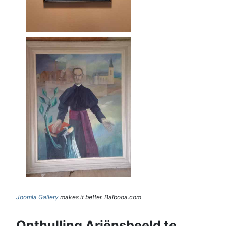
Joomla Gallery
makes it better. Balbooa.com
Onthulling Ariënsbeeld te