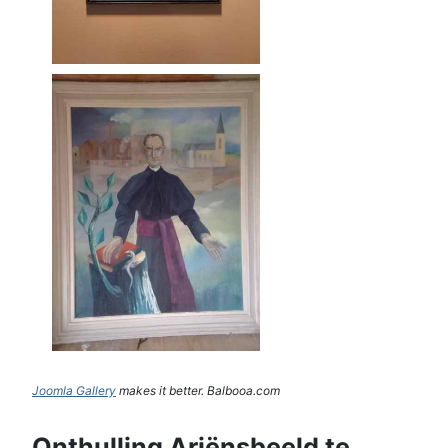
Joomla Gallery
makes it better. Balbooa.com
Onthulling Ariënsbeeld te