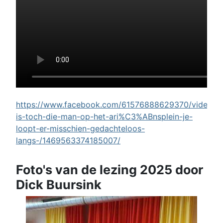
https://www.facebook.com/61576888629370/videos/w
is-toch-die-man-op-het-ari%C3%ABnsplein-je-
loopt-er-misschien-gedachteloos-
langs-/1469563374185007/
Foto's van de lezing 2025 door
Dick Buursink