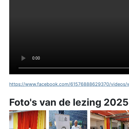
https://www.facebook.com/61576888629370/videos/wi
Foto's van de lezing 2025