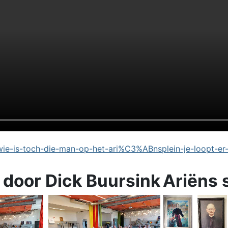
e-is-toch-die-man-op-het-ari%C3%ABnsplein-je-loopt-er
 door Dick Buursink
Ariëns 