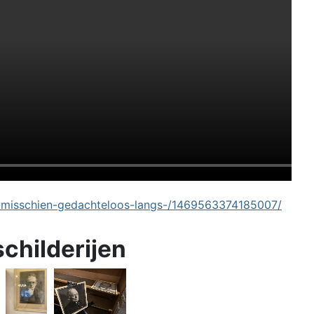
-misschien-gedachteloos-langs-/1469563374185007/
schilderijen