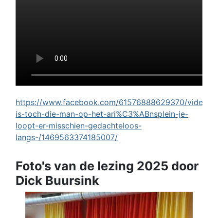
https://www.facebook.com/61576888629370/videos/w
is-toch-die-man-op-het-ari%C3%ABnsplein-je-
loopt-er-misschien-gedachteloos-
langs-/1469563374185007/
Foto's van de lezing 2025 door
Dick Buursink