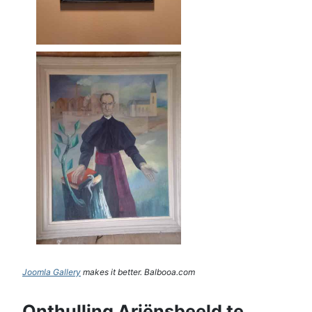
Joomla Gallery
makes it better. Balbooa.com
Onthulling Ariënsbeeld te