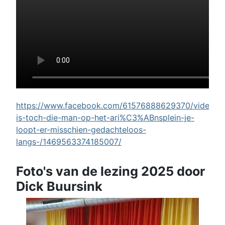
https://www.facebook.com/61576888629370/videos/w
is-toch-die-man-op-het-ari%C3%ABnsplein-je-
loopt-er-misschien-gedachteloos-
langs-/1469563374185007/
Foto's van de lezing 2025 door
Dick Buursink