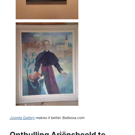
Joomla Gallery
makes it better. Balbooa.com
Onthulling Ariënsbeeld te